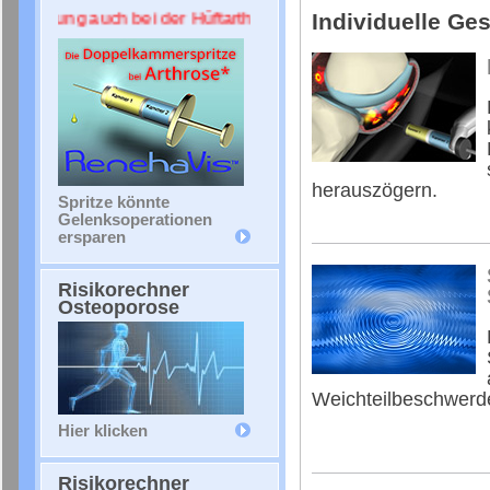
Individuelle Ge
ierung auch bei der Hüftarthrose ++++
herauszögern.
Spritze könnte
Gelenksoperationen
ersparen
Risikorechner
Osteoporose
Weichteilbeschwerd
Hier klicken
Risikorechner