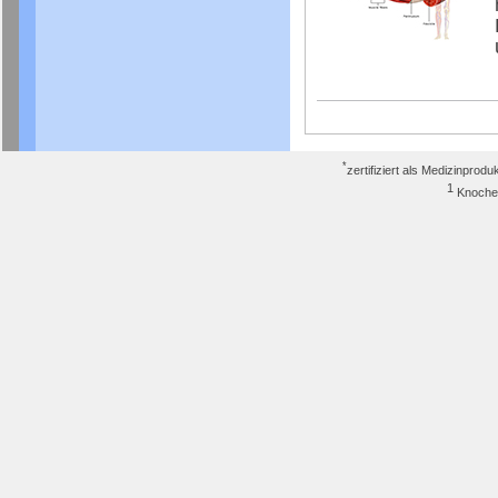
*
zertifiziert als Medizinpro
1
Knoch