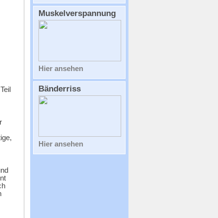
Teil
r
ige,
und
nt
ch
n