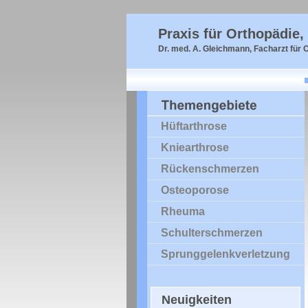
Praxis für Orthopädie
Dr. med. A. Gleichmann, Facharzt für 
Hüftarthrose
Kniearthrose
Rückenschmerzen
Osteoporose
Rheuma
Schulterschmerzen
Sprunggelenkverletzung
Neuigkeiten