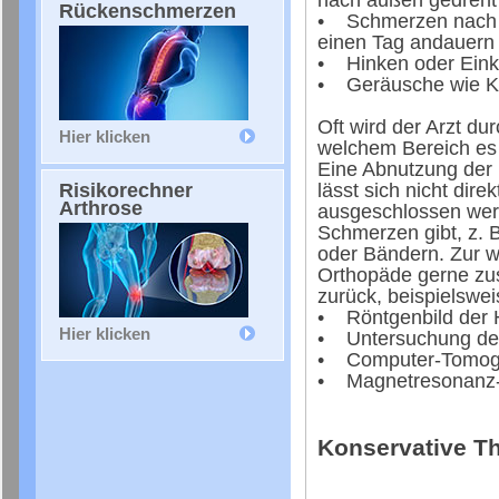
nach außen gedreht
Rückenschmerzen
• Schmerzen nach h
einen Tag andauern
• Hinken oder Eink
• Geräusche wie K
Oft wird der Arzt du
Hier klicken
welchem Bereich es
Eine Abnutzung der 
Risikorechner
lässt sich nicht dire
Arthrose
ausgeschlossen werd
Schmerzen gibt, z. 
oder Bändern. Zur we
Orthopäde gerne zus
zurück, beispielswei
• Röntgenbild der 
Hier klicken
• Untersuchung des
• Computer-Tomogr
• Magnetresonanz-B
Konservative T