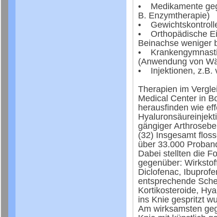
• Medikamente geg
B. Enzymtherapie)
• Gewichtskontroll
• Orthopädische Ei
Beinachse weniger b
• Krankengymnastik
(Anwendung von Wä
• Injektionen, z.B.
Therapien im Vergl
Medical Center in B
herausfinden wie eff
Hyaluronsäureinjektio
gängiger Arthrosebe
(32) Insgesamt flos
über 33.000 Proband
Dabei stellten die F
gegenüber: Wirkstof
Diclofenac, Ibuprof
entsprechende Sch
Kortikosteroide, Hya
ins Knie gespritzt w
Am wirksamsten geg