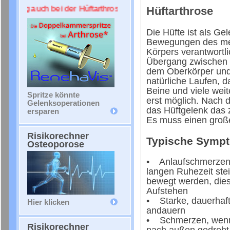
rung auch bei der Hüftarthrose ++++
Hüftarthrose
Die Hüfte ist als Gel
Bewegungen des me
Körpers verantwortli
Übergang zwischen 
dem Oberkörper und
natürliche Laufen, d
Beine und viele we
Spritze könnte
erst möglich. Nach 
Gelenksoperationen
das Hüftgelenk das 
ersparen
Es muss einen große
Risikorechner
Typische Sympto
Osteoporose
• Anlaufschmerzen, 
langen Ruhezeit ste
bewegt werden, die
Aufstehen
• Starke, dauerhaf
Hier klicken
andauern
• Schmerzen, wenn 
Risikorechner