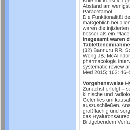
Knie mit künstlich 
Abstand am wenigsten
Paracetamol.
Die Funktionalität d
maßgeblich bei alle
waren die injizierten
besser als ein Place
Insgesamt waren d
Tabletteneinnahme
(32) Bannuru RR, S
Wong JB, McAlindon 
pharmacologic interv
systematic review a
Med 2015; 162: 46
Vorgehensweise Hy
Zunächst erfolgt – s
klinische und radiol
Gelenkes um kausal
auszuschließen. Ansc
großflächig und sorgf
das Hyaluronsäurepr
Bildgebendem Verfahr