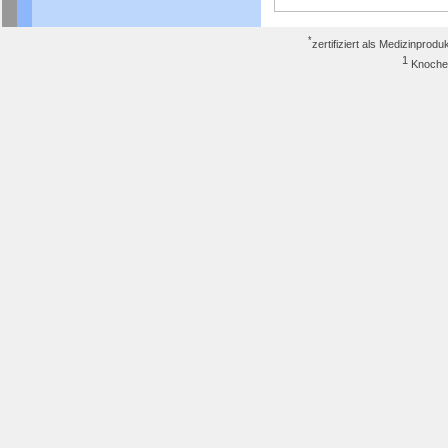
*
zertifiziert als Medizinpro
1
Knoch